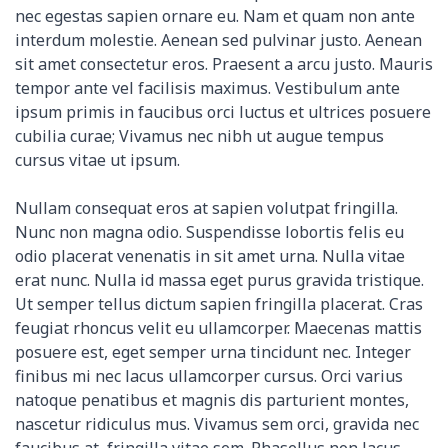
nec egestas sapien ornare eu. Nam et quam non ante
interdum molestie. Aenean sed pulvinar justo. Aenean
sit amet consectetur eros. Praesent a arcu justo. Mauris
tempor ante vel facilisis maximus. Vestibulum ante
ipsum primis in faucibus orci luctus et ultrices posuere
cubilia curae; Vivamus nec nibh ut augue tempus
cursus vitae ut ipsum.
Nullam consequat eros at sapien volutpat fringilla.
Nunc non magna odio. Suspendisse lobortis felis eu
odio placerat venenatis in sit amet urna. Nulla vitae
erat nunc. Nulla id massa eget purus gravida tristique.
Ut semper tellus dictum sapien fringilla placerat. Cras
feugiat rhoncus velit eu ullamcorper. Maecenas mattis
posuere est, eget semper urna tincidunt nec. Integer
finibus mi nec lacus ullamcorper cursus. Orci varius
natoque penatibus et magnis dis parturient montes,
nascetur ridiculus mus. Vivamus sem orci, gravida nec
faucibus at, fringilla vitae sem. Phasellus non lacus