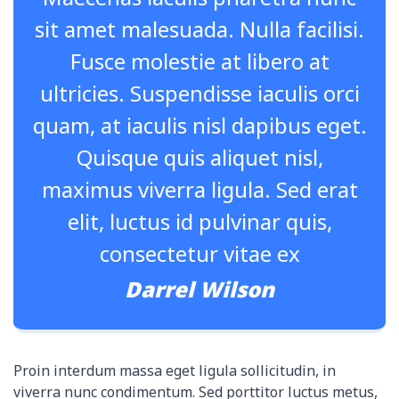
sit amet malesuada. Nulla facilisi.
Fusce molestie at libero at
ultricies. Suspendisse iaculis orci
quam, at iaculis nisl dapibus eget.
Quisque quis aliquet nisl,
maximus viverra ligula. Sed erat
elit, luctus id pulvinar quis,
consectetur vitae ex
Darrel Wilson
Proin interdum massa eget ligula sollicitudin, in
viverra nunc condimentum. Sed porttitor luctus metus,