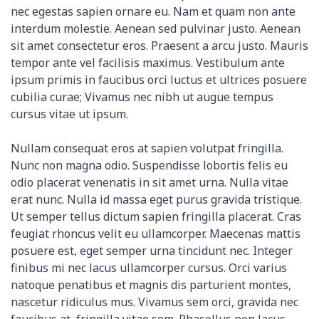
nec egestas sapien ornare eu. Nam et quam non ante
interdum molestie. Aenean sed pulvinar justo. Aenean
sit amet consectetur eros. Praesent a arcu justo. Mauris
tempor ante vel facilisis maximus. Vestibulum ante
ipsum primis in faucibus orci luctus et ultrices posuere
cubilia curae; Vivamus nec nibh ut augue tempus
cursus vitae ut ipsum.
Nullam consequat eros at sapien volutpat fringilla.
Nunc non magna odio. Suspendisse lobortis felis eu
odio placerat venenatis in sit amet urna. Nulla vitae
erat nunc. Nulla id massa eget purus gravida tristique.
Ut semper tellus dictum sapien fringilla placerat. Cras
feugiat rhoncus velit eu ullamcorper. Maecenas mattis
posuere est, eget semper urna tincidunt nec. Integer
finibus mi nec lacus ullamcorper cursus. Orci varius
natoque penatibus et magnis dis parturient montes,
nascetur ridiculus mus. Vivamus sem orci, gravida nec
faucibus at, fringilla vitae sem. Phasellus non lacus