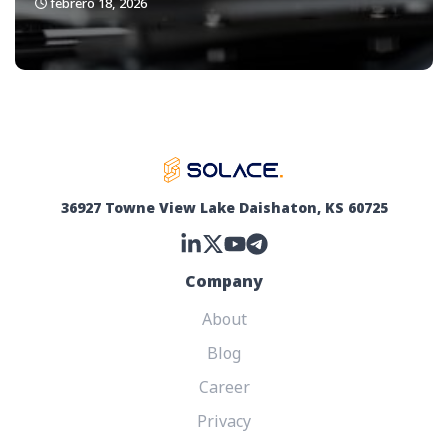
febrero 18, 2026
36927 Towne View Lake Daishaton, KS 60725
Company
About
Blog
Career
Privacy