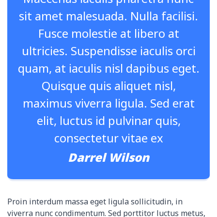
sit amet malesuada. Nulla facilisi.
Fusce molestie at libero at
ultricies. Suspendisse iaculis orci
quam, at iaculis nisl dapibus eget.
Quisque quis aliquet nisl,
maximus viverra ligula. Sed erat
elit, luctus id pulvinar quis,
consectetur vitae ex
Darrel Wilson
Proin interdum massa eget ligula sollicitudin, in
viverra nunc condimentum. Sed porttitor luctus metus,